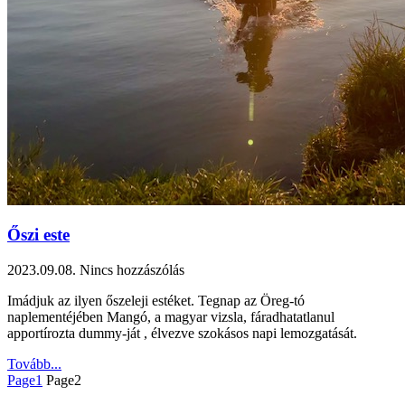
Őszi este
2023.09.08.
Nincs hozzászólás
Imádjuk az ilyen őszeleji estéket. Tegnap az Öreg-tó
naplementéjében Mangó, a magyar vizsla, fáradhatatlanul
apportírozta dummy-ját , élvezve szokásos napi lemozgatását.
Tovább...
Page
1
Page
2