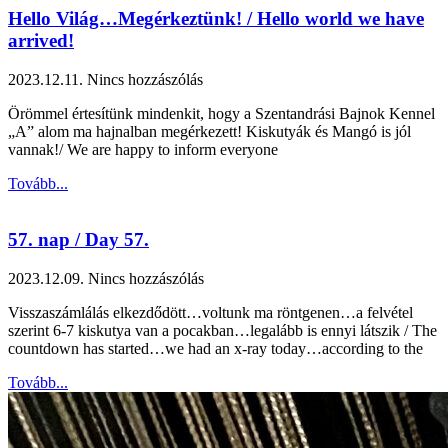
Hello Világ…Megérkeztünk! / Hello world we have
arrived!
2023.12.11.
Nincs hozzászólás
Örömmel értesítünk mindenkit, hogy a Szentandrási Bajnok Kennel
„A” alom ma hajnalban megérkezett! Kiskutyák és Mangó is jól
vannak!/ We are happy to inform everyone
Tovább...
57. nap / Day 57.
2023.12.09.
Nincs hozzászólás
Visszaszámlálás elkezdődött…voltunk ma röntgenen…a felvétel
szerint 6-7 kiskutya van a pocakban…legalább is ennyi látszik / The
countdown has started…we had an x-ray today…according to the
Tovább...