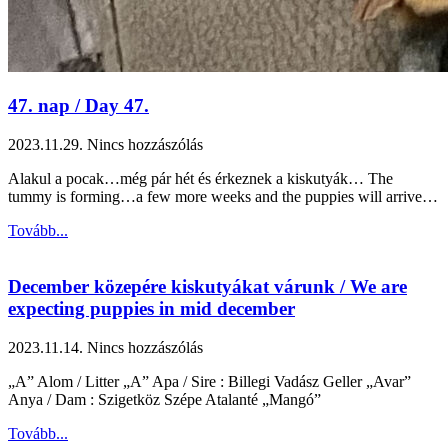
47. nap / Day 47.
2023.11.29.
Nincs hozzászólás
Alakul a pocak…még pár hét és érkeznek a kiskutyák… The
tummy is forming…a few more weeks and the puppies will arrive…
Tovább...
December közepére kiskutyákat várunk / We are
expecting puppies in mid december
2023.11.14.
Nincs hozzászólás
„A” Alom / Litter „A” Apa / Sire : Billegi Vadász Geller „Avar”
Anya / Dam : Szigetköz Szépe Atalanté „Mangó”
Tovább...