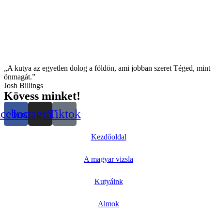
„A kutya az egyetlen dolog a földön, ami jobban szeret Téged, mint
önmagát.”
Josh Billings
Kövess minket!
acebook
Instagram
Tiktok
Kezdőoldal
A magyar vizsla
Kutyáink
Almok