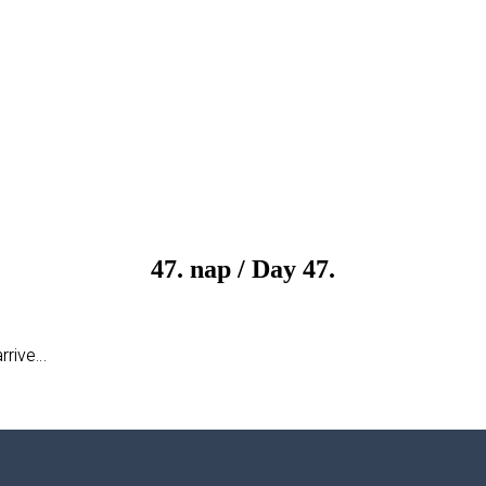
47. nap / Day 47.
rrive…