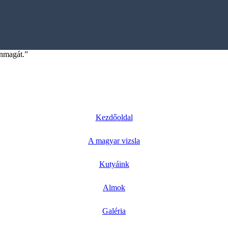
önmagát.”
Kezdőoldal
A magyar vizsla
Kutyáink
Almok
Galéria