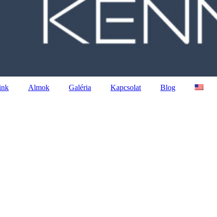
ink
Almok
Galéria
Kapcsolat
Blog