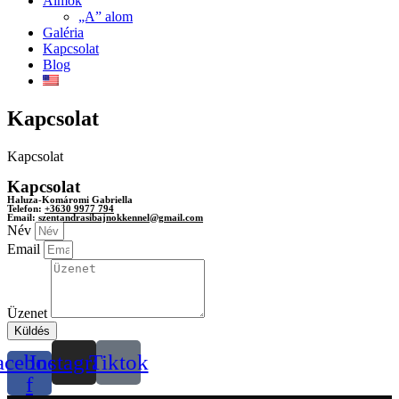
Almok
„A” alom
Galéria
Kapcsolat
Blog
Kapcsolat
Kapcsolat
Kapcsolat
Haluza-Komáromi Gabriella
Telefon:
+3630 9977 794
Email:
szentandrasibajnokkennel@gmail.com
Név
Email
Üzenet
Küldés
acebook-
Instagram
Tiktok
f