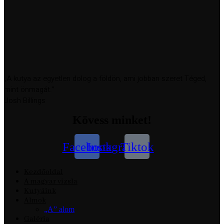
„A kutya az egyetlen dolog a földön, ami jobban szeret Téged,
mint önmagát.”
Josh Billings
Kövess minket!
Facebook
Instagram
Tiktok
Kezdőoldal
A magyar vizsla
Kutyáink
Almok
„A” alom
Galéria