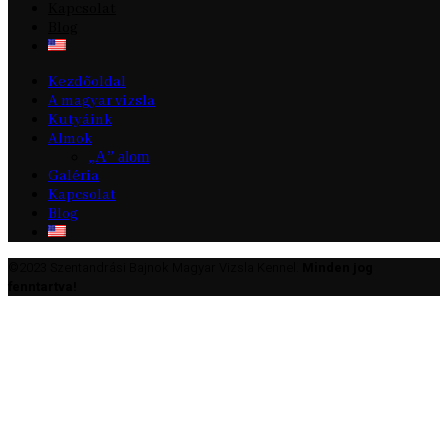
Kapcsolat
Blog
Kezdőoldal
A magyar vizsla
Kutyáink
Almok
„A” alom
Galéria
Kapcsolat
Blog
©2023 Szentandrási Bajnok Magyar Vizsla Kennel.
Minden jog
fenntartva!