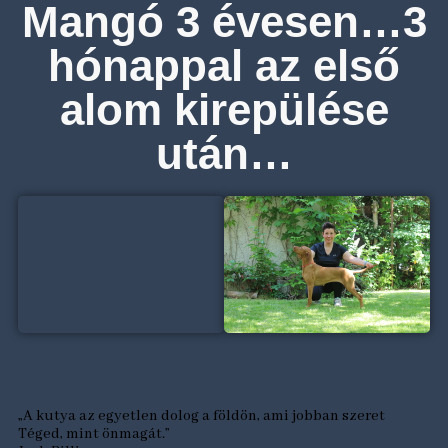
Mangó 3 évesen…3
hónappal az első
alom kirepülése
után…
„A kutya az egyetlen dolog a földön, ami jobban szeret
Téged, mint önmagát.”